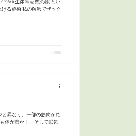
CS60(生体電流整流器)とい
上げる施術 私の解釈でザック
ジと異なり、一部の筋肉が確
りも体が温かく、そして眠気