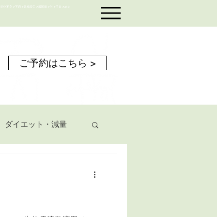
#消化不良 #下痢 #眼精疲労 #股関節 #肘 #手首 #めま
ご予約はこちら >
ダイエット・減量
浮腫み
便秘
自律神経失調症