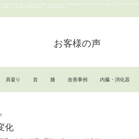
#CS60福岡 ＃CS60 ＃肩こり #自己治癒 #自然治癒力 ＃腰痛 #健康 #頭痛 #更年期障害 #原因不明 ＃不調 #五行 #五十肩 #膝痛 #テニス肘 #頚椎ヘルニア #便秘 
い #難聴 #がん #癌 #難病 #子宮筋腫 #乳 #悪性リンパ腫 #糖尿病 #腎臓病
お客様の声
肩凝り
首
膝
改善事例
内臓・消化器
美容
腸内環境
集中力UP
疲労回復
眼精疲労
分
変化
促進
掻痒感
腰痛
腹痛
低体温
しびれ