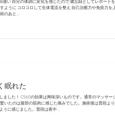
回通い 自分の体調に変化を感じたので 健忘録としてレポートを 
ぶすように コロコロして生体電流を整え 自己治癒力や免疫力を
のあと...
く眠れた
しました！ CS60の効果は興味深いものです。通常のマッサー
番驚いたのは腹部の筋肉に感じた痛みでした。施術後は普段よ
うに感じました。普段は夜中...