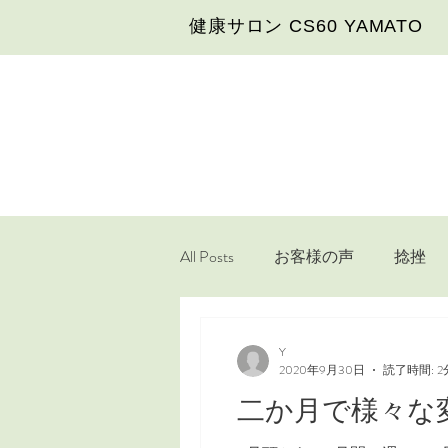
​健康サロン CS60 YAMATO
All Posts
お客様の声
捻挫
足首
頭痛
腎臓
Y
2020年9月30日
読了時間: 2
二か月で様々な
生理痛
睡眠障害
血行