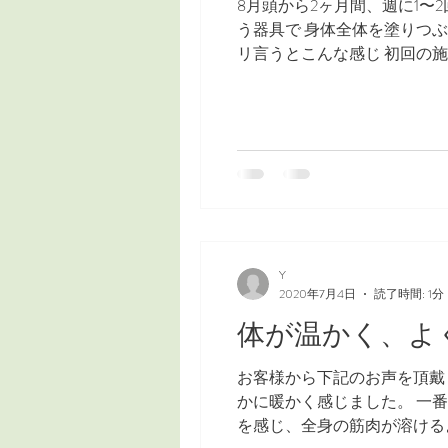
8月頭から2ヶ月間、週に1〜2
う器具で 身体全体を塗りつ
肩・腕
下肢
歩行
リ言うとこんな感じ 初回の施術
Y
2020年7月4日
読了時間: 1分
体が温かく、よ
お客様から下記のお声を頂戴
かに暖かく感じました。 一
を感じ、全身の筋肉が溶けるよ