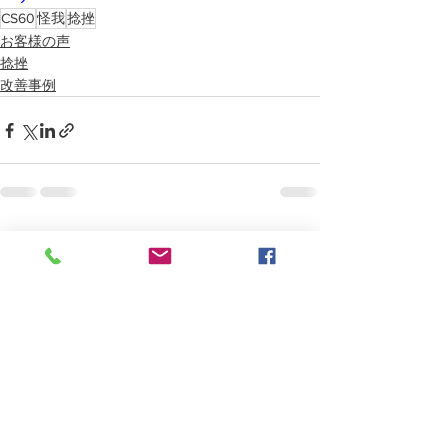
CS60
怪我
捻挫
お客様の声
捻挫
改善事例
最新記事
すべて表示