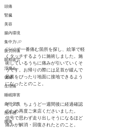
頭痛
腎臓
美容
腸内環境
集中力UP
CS60で一番痛む箇所を探し、絵筆で軽
疲労回復
くタッチするように施術しました。施
眼精疲労
術しているうちに痛みが引いていくそ
浮腫み
うです。お帰りの際には足首が緩んで
足裏をぴったり地面に接地できるよう
便秘
になったとのこと。
生理痛
睡眠障害
そして、ちょうど一週間後に経過確認
血行促進
のため再度ご来店くださいました。
掻痒感
信号で思わず走り出しそうになるほど
腰痛
痛みが解消・回復されたとのこと。