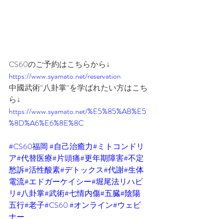
CS60のご予約はこちらから↓
https://www.syamato.net/reservation
中國武術“八卦掌”を学ばれたい方はこち
ら↓
https://www.syamato.net/%E5%85%AB%E5
%8D%A6%E6%8E%8C
#CS60福岡
#自己治癒力
#ミトコンドリ
ア
#代替医療
#片頭痛
#更年期障害
#不定
愁訴
#活性酸素
#デトックス
#代謝
#生体
電流
#エドガーケイシー
#堀尾法リハビ
リ
#八卦掌
#武術
#七情内傷
#五臓
#陰陽
五行
#老子
#CS60
#オンライン
#ウェビ
ナー