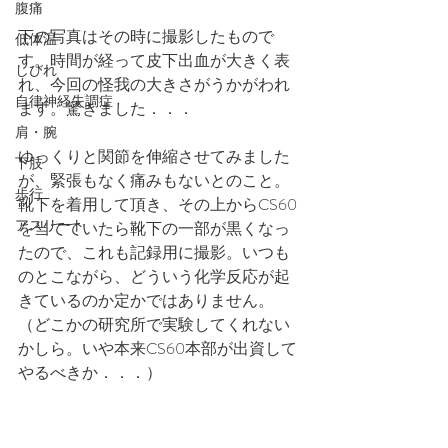
腹痛
下の写真はその時に撮影したもので
低体温
す。時間が経って皮下出血が大きく表
しびれ
れ、今回の怪我の大きさがうかがわれ
自律神経失調症
ます。驚きました．．．
肩・腕
ゆっくりと関節を伸縮させてみました
下肢
が、緊張もなく痛みもないとのこと。
歩行
靴下を着用して頂き、その上からCS60
アスリート
を当てていたら靴下の一部が黒くなっ
たので、これも記録用に撮影。いつも
のとこながら、どういう化学反応が起
きているのか定かではありません。
（どこかの研究所で実験してくれない
かしら。いや本来CS60本部が出資して
やるべきか．．．）