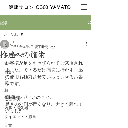
​健康サロン CS60 YAMATO
記事
All Posts
Y
All Posts
2021年4月9日
読了時間: 2分
捻挫への施術
お客様の声
お客様が足を引きずられてご来店され
捻挫
ました。できるだけ病院に行かず、薬
肩凝り
の使用も極力させていらっしゃるお客
首
様です。
膝
“昨晩捻った”とのこと。
改善事例
足首の外側が青くなり、大きく腫れて
内臓・消化器
いました。
ダイエット・減量
足首