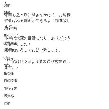
た。
頭痛
腎臓
来年も益々腕に磨きをかけて、お客様
に喜ばれる施術ができるよう精進致し
美容
ます。
腸内環境
集中力UP
本年は大変お世話になり、ありがとう
疲労回復
ございました！
来年もよろしくお願い致します。
眼精疲労
浮腫み
（年始は1月3日より通常通り営業致し
便秘
ます。）
生理痛
睡眠障害
血行促進
掻痒感
腰痛