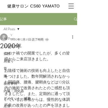
​健康サロン CS60 YAMATO
記事
All Posts
Y
All Posts
2020年12月31日
読了時間: 1分
2020年
お客様の声
コロナ禍での開業でしたが、多くの皆
捻挫
様からご来店頂きました。
肩凝り
首
お陰様で施術の技術も向上したと自信
膝
をつけました。数年間解消されなかっ
た関節痛、腰痛、腱鞘炎などは10分以
改善事例
内の施術で改善されたとのご感想も頂
内臓・消化器
きましたし、また、定期的に通って頂
ダイエット・減量
いているお客様からは、慢性的な体調
不良の改善があったとの声を頂きまし
足首