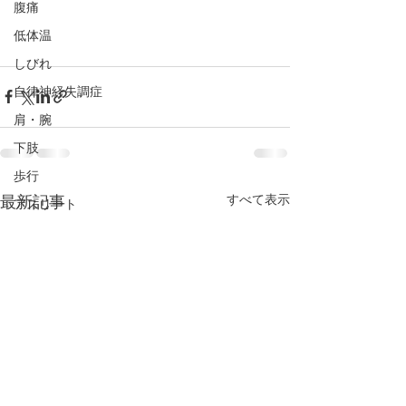
腹痛
低体温
しびれ
自律神経失調症
肩・腕
下肢
歩行
最新記事
すべて表示
アスリート