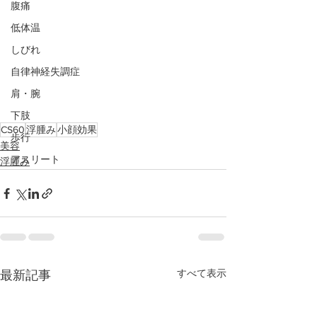
腹痛
低体温
しびれ
自律神経失調症
肩・腕
下肢
CS60
浮腫み
小顔効果
歩行
美容
アスリート
浮腫み
最新記事
すべて表示