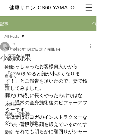
​健康サロン CS60 YAMATO
記事
All Posts
Y
All Posts
2020年11月27日
読了時間: 1分
小顔効果
お客様の声
いらっしゃったお客様何人かから
捻挫
「CS60をやると顔が小さくなりま
肩凝り
す！」とご報告を頂いたので、妻で検
首
証してみました。
膝
顔だけ特別に長くやったわけではな
く、通常の全身施術後のビフォーアフ
改善事例
ターです。
内臓・消化器
実は妻は顔ヨガのインストラクターな
ダイエット・減量
ので、普段から顔を鍛えているのです
が、それでも明らかに顎回りがシャー
足首