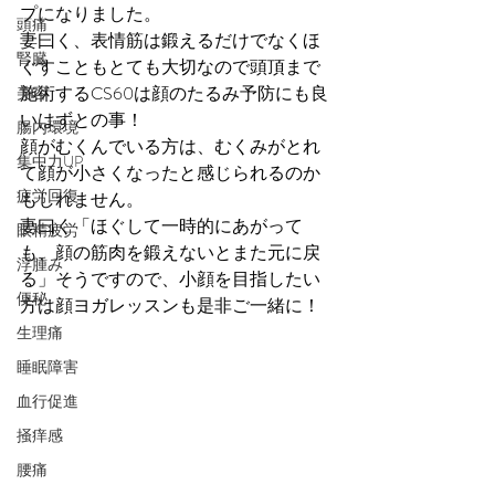
プになりました。
頭痛
妻曰く、表情筋は鍛えるだけでなくほ
腎臓
ぐすこともとても大切なので頭頂まで
施術するCS60は顔のたるみ予防にも良
美容
いはずとの事！
腸内環境
顔がむくんでいる方は、むくみがとれ
集中力UP
て顔が小さくなったと感じられるのか
疲労回復
もしれません。
妻曰く「ほぐして一時的にあがって
眼精疲労
も、顔の筋肉を鍛えないとまた元に戻
浮腫み
る」そうですので、小顔を目指したい
便秘
方は顔ヨガレッスンも是非ご一緒に！
生理痛
睡眠障害
血行促進
掻痒感
腰痛